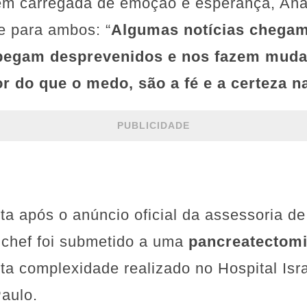
 carregada de emoção e esperança, Ana 
xe para ambos: “
Algumas notícias chega
pegam desprevenidos e nos fazem mudar
r do que o medo, são a fé e a certeza n
PUBLICIDADE
eita após o anúncio oficial da assessoria d
 chef foi submetido a uma
pancreatectomi
ta complexidade realizado no Hospital Isra
aulo.