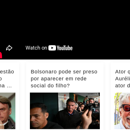
 estão
Bolsonaro pode ser preso
Ator 
o
por aparecer em rede
Aurél
ma do
social do filho?
ator 
ência
momen
notíci