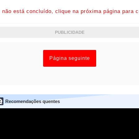
o não está concluído, clique na próxima página para c
PUBLICIDADE
Página seguinte
Recomendações quentes