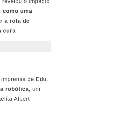
revelou o impacto
m como uma
 a rota de
a cura
e imprensa de Edu,
a robótica
, um
elita Albert