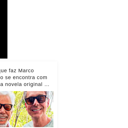
que faz Marco
io se encontra com
da novela original e
to viraliza,
as!... ver mais