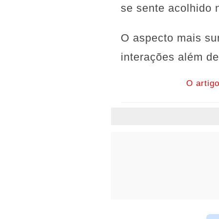
se sente acolhido 
O aspecto mais su
interações além d
O artig