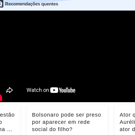
Recomendações quentes
 estão
Bolsonaro pode ser preso
Ator 
o
por aparecer em rede
Aurél
ma do
social do filho?
ator 