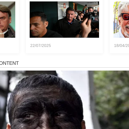
ência
momen
notíci
22/07/2025
18/04/2