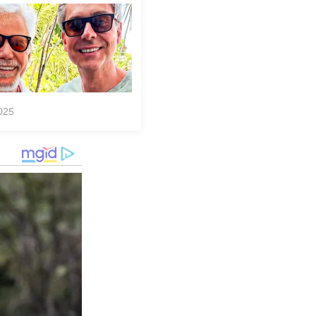
to viraliza,
as!... ver mais
025