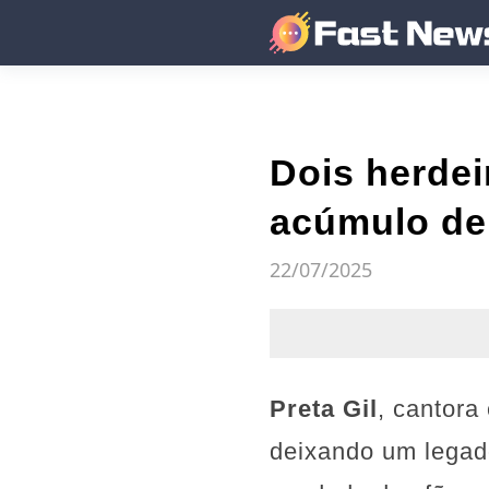
Dois herdei
acúmulo de 
22/07/2025
Preta Gil
, cantora
deixando um legad