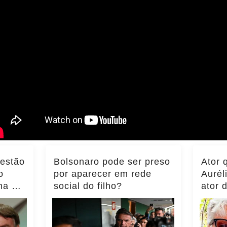
 estão
Bolsonaro pode ser preso
Ator 
o
por aparecer em rede
Aurél
ma do
social do filho?
ator 
ência
momen
notíci