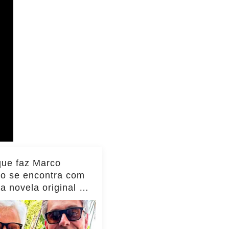
que faz Marco
io se encontra com
da novela original e
to viraliza,
as!... ver mais