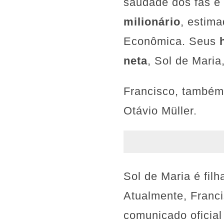
saudade dos fãs e 
milionário
, estim
Econômica. Seus
neta
, Sol de Maria
Francisco, também 
Otávio Müller.
Sol de Maria é fil
Atualmente, Franc
comunicado oficial