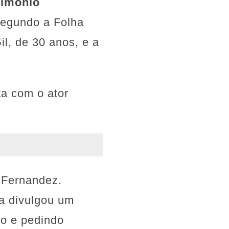
rimônio
segundo a Folha
il, de 30 anos, e a
ta com o ator
a Fernandez.
a divulgou um
to e pedindo