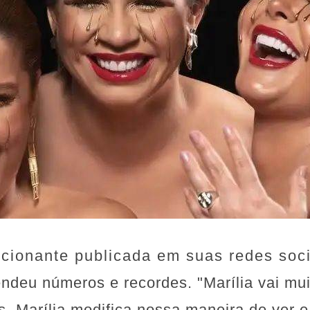
onante publicada em suas redes socia
endeu números e recordes. "Marília vai mu
, Marília modifica nossa maneira de ver e