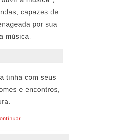
undas, capazes de
menageada por sua
da música.
ia tinha com seus
nomes e encontros,
ra.
ontinuar