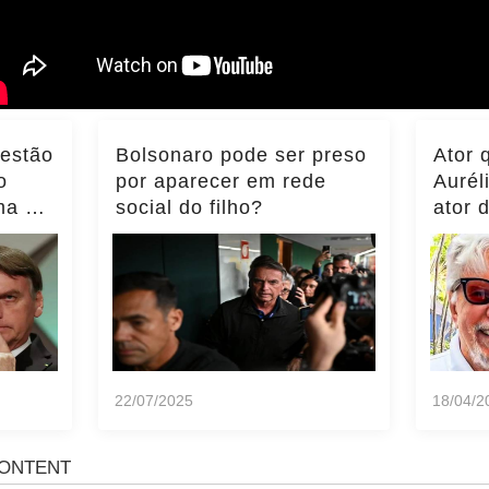
 estão
Bolsonaro pode ser preso
Ator 
o
por aparecer em rede
Aurél
ma do
social do filho?
ator 
ência
momen
notíci
22/07/2025
18/04/2