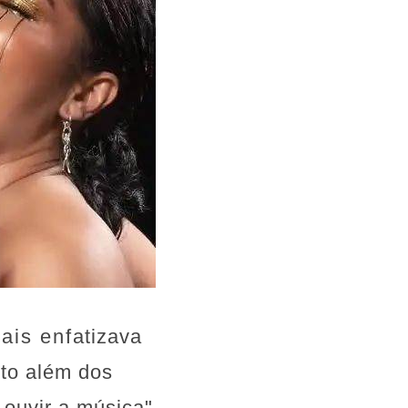
is enfatizava
ito além dos
 ouvir a música",