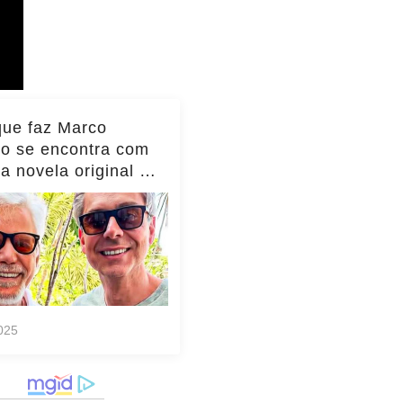
que faz Marco
io se encontra com
da novela original e
to viraliza,
as!... ver mais
025