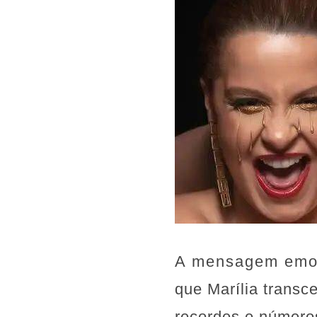
A mensagem emoci
que Marília transc
recordes e números