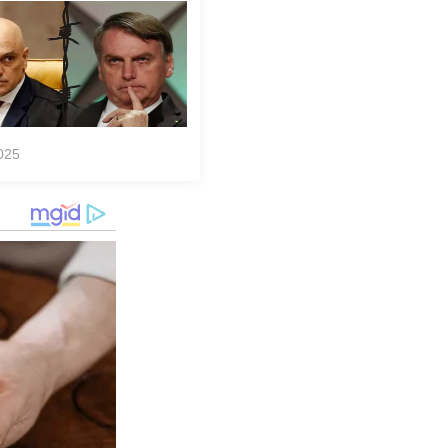
l, diz Transparência
nacional
025