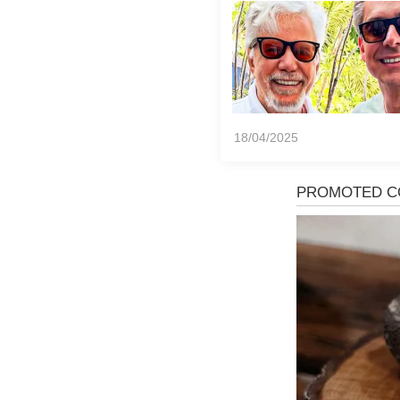
momento viraliza,
notícias!... ver mais
18/04/2025