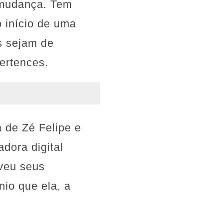
 mudança. Tem
o início de uma
s sejam de
ertences.
 de Zé Felipe e
dora digital
oveu seus
io que ela, a