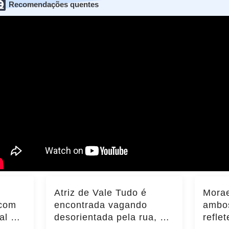
Recomendações quentes
Atriz de Vale Tudo é
Morae
 com
encontrada vagando
ambos
al e
desorientada pela rua, e
refle