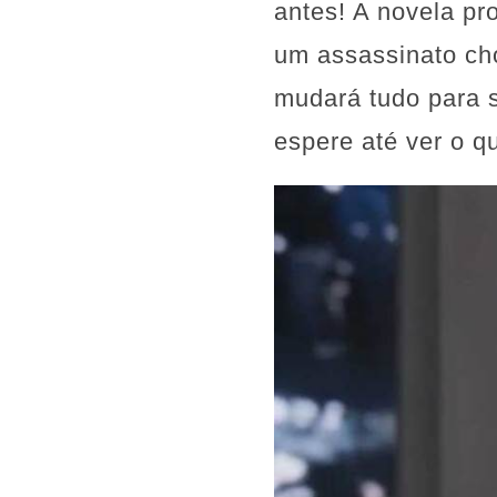
antes! A novela p
um assassinato cho
mudará tudo para 
espere até ver o qu