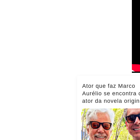
Ator que faz Marco
Aurélio se encontra
ator da novela origin
momento viraliza,
notícias!... ver mais