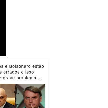
s e Bolsonaro estão
 errados e isso
te grave problema do
l, diz Transparência
nacional