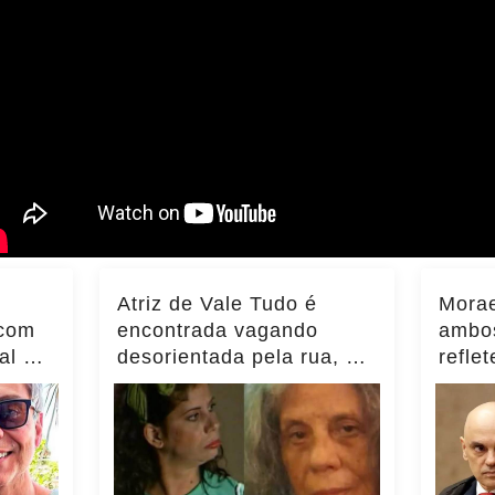
Atriz de Vale Tudo é
Morae
 com
encontrada vagando
ambos
al e
desorientada pela rua, e
refle
filha faz... Ver mais
Brasi
Inter