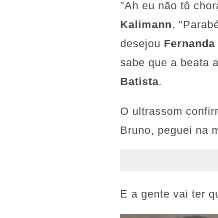
"Ah eu não tô cho
Kalimann
. "Parab
desejou
Fernanda 
sabe que a beata 
Batista
.
O ultrassom confir
Bruno, peguei na mã
E a gente vai ter q