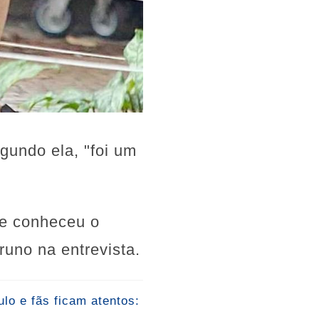
egundo ela, "foi um
nte conheceu o
uno na entrevista.
lo e fãs ficam atentos: