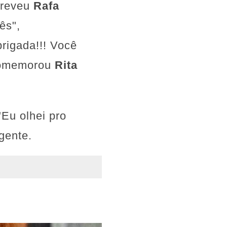
creveu
Rafa
ês",
rigada!!! Você
 comemorou
Rita
Eu olhei pro
 gente.