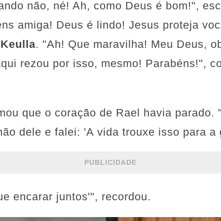
rando não, né! Ah, como Deus é bom!", es
éns amiga! Deus é lindo! Jesus proteja voc
Keulla
. "Ah! Que maravilha! Meu Deus, ob
aqui rezou por isso, mesmo! Parabéns!",
mou que o coração de Rael havia parado. "
o dele e falei: 'A vida trouxe isso para a
PUBLICIDADE
ue encarar juntos'", recordou.