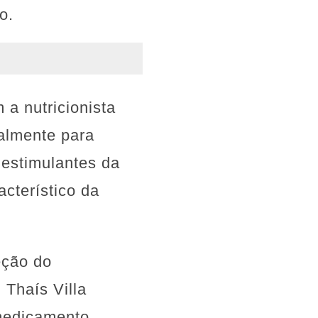
o.
a nutricionista
almente para
s estimulantes da
acterístico da
eção do
 Thaís Villa
medicamento