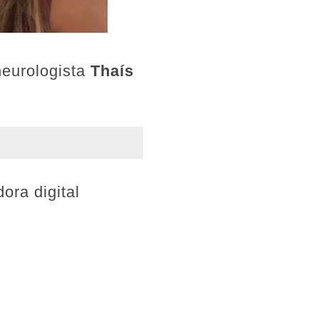
neurologista
Thaís
ora digital