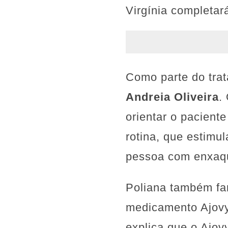
Virgínia completar
Como parte do trat
Andreia Oliveira
.
orientar o paciente
rotina, que estimu
pessoa com enxaq
Poliana também far
medicamento Ajovy 
explica que o Ajo