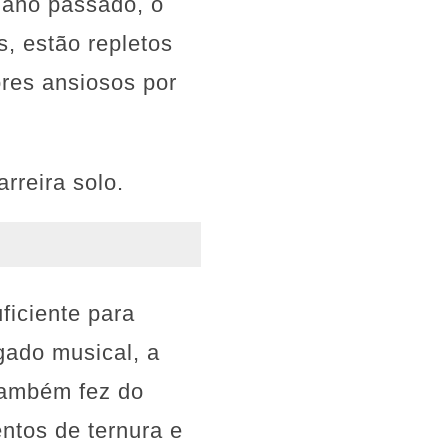
 ano passado, o
, estão repletos
ores ansiosos por
rreira solo.
ficiente para
gado musical, a
também fez do
ntos de ternura e