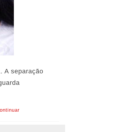
a. A separação
 guarda
ontinuar