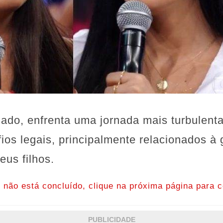
 lado, enfrenta uma jornada mais turbulent
fios legais, principalmente relacionados à
eus filhos.
o não está concluído, clique na próxima página para c
PUBLICIDADE