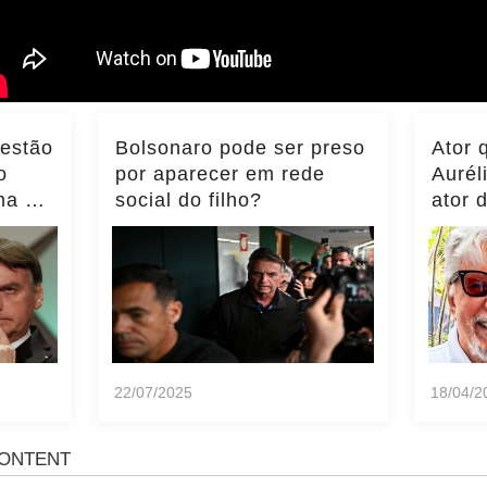
 estão
Bolsonaro pode ser preso
Ator 
o
por aparecer em rede
Aurél
ma do
social do filho?
ator 
ência
momen
notíci
22/07/2025
18/04/2