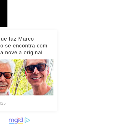
que faz Marco
io se encontra com
da novela original e
to viraliza,
as!... ver mais
025