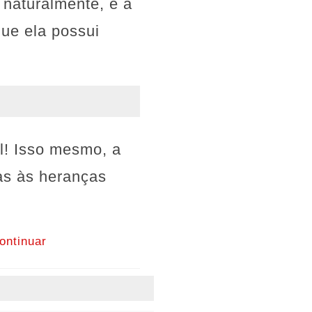
 naturalmente, e a
 que ela possui
al! Isso mesmo, a
as às heranças
ontinuar