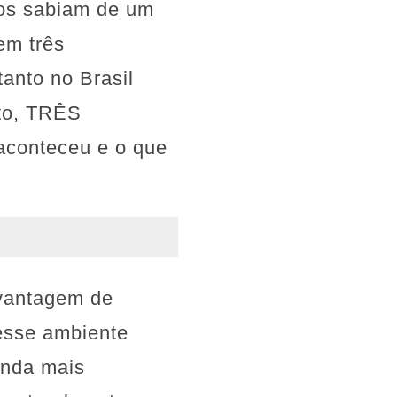
cos sabiam de um
em três
tanto no Brasil
rto, TRÊS
 aconteceu e o que
 vantagem de
esse ambiente
inda mais