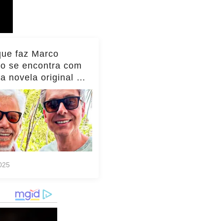
que faz Marco
io se encontra com
da novela original e
to viraliza,
as!... ver mais
025