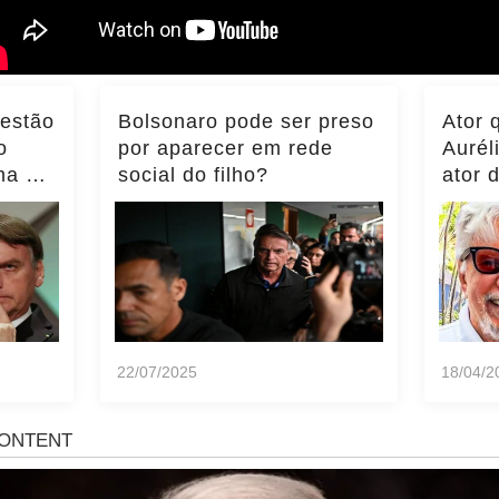
 estão
Bolsonaro pode ser preso
Ator 
o
por aparecer em rede
Aurél
ma do
social do filho?
ator 
ência
momen
notíci
22/07/2025
18/04/2