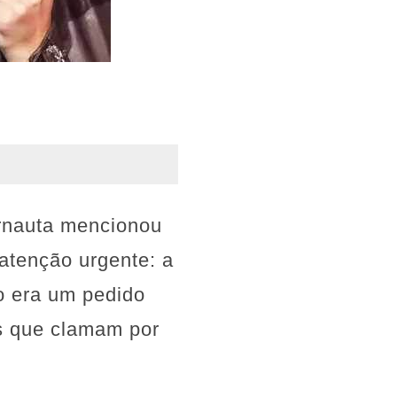
ernauta mencionou
 atenção urgente: a
o era um pedido
is que clamam por