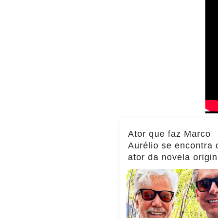
Ator que faz Marco
Aurélio se encontra
ator da novela origin
momento viraliza,
notícias!... ver mais