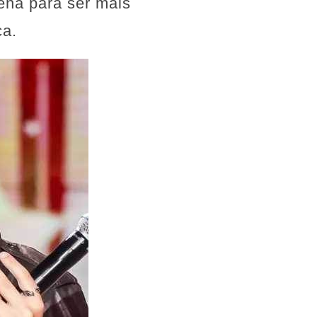
ena para ser mais
ça.