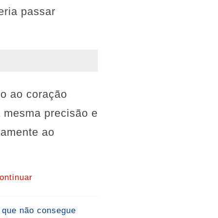
eria passar
o ao coração
 a mesma precisão e
tamente ao
ontinuar
o que não consegue