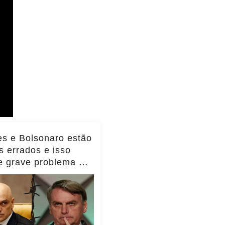
s e Bolsonaro estão
 errados e isso
te grave problema do
l, diz Transparência
nacional