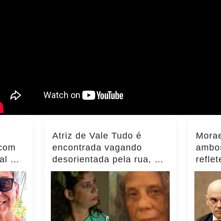
Atriz de Vale Tudo é
Morae
 com
encontrada vagando
ambos
al e
desorientada pela rua, e
refle
filha faz... Ver mais
Brasi
Inter