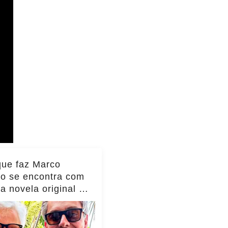
que faz Marco
io se encontra com
da novela original e
to viraliza,
as!... ver mais