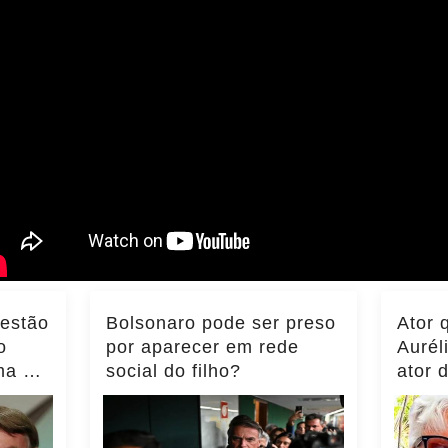
 estão
Bolsonaro pode ser preso
Ator 
o
por aparecer em rede
Aurél
ma do
social do filho?
ator 
ência
momen
notíci