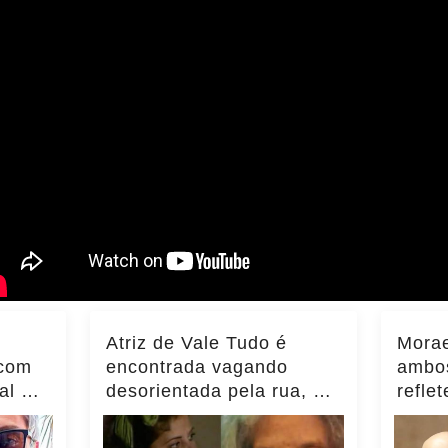
Atriz de Vale Tudo é
Morae
 com
encontrada vagando
ambos
al e
desorientada pela rua, e
refle
filha faz... Ver mais
Brasi
Inter