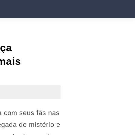
nça
 mais
a com seus fãs nas
egada de mistério e