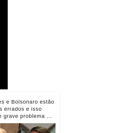
s e Bolsonaro estão
 errados e isso
te grave problema do
l, diz Transparência
nacional