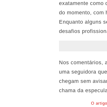
exatamente como d
do momento, com h
Enquanto alguns s
desafios profission
Nos comentários, a
uma seguidora que
chegam sem avisar
chama da especul
O artig