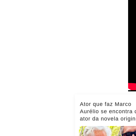
Ator que faz Marco
Aurélio se encontra
ator da novela origin
momento viraliza,
notícias!... ver mais