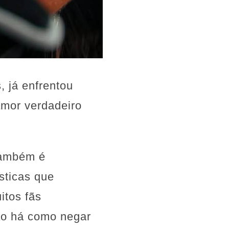
 já enfrentou
amor verdadeiro
 também é
sticas que
itos fãs
ão há como negar