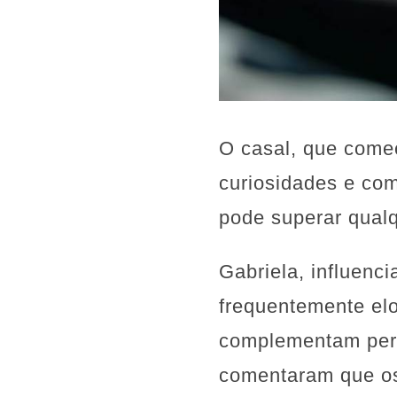
O casal, que começ
curiosidades e co
pode superar qualq
Gabriela, influenc
frequentemente elo
complementam perfe
comentaram que os