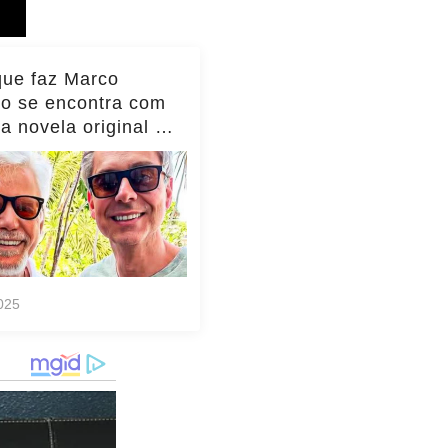
que faz Marco
io se encontra com
da novela original e
to viraliza,
as!... ver mais
025