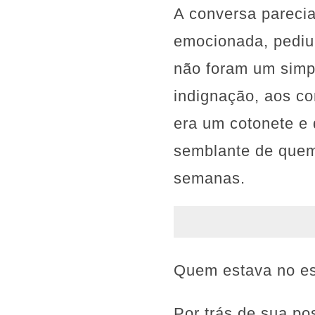
A conversa parecia
emocionada, pediu 
não foram um simp
indignação, aos co
era um cotonete e 
semblante de quem 
semanas.
Quem estava no es
Por trás de sua po