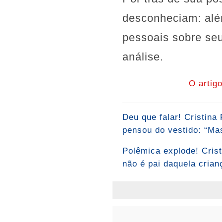
desconheciam: além
pessoais sobre se
análise.
O artig
Deu que falar! Cristin
pensou do vestido: “Mas
Polêmica explode! Crist
não é pai daquela crianç