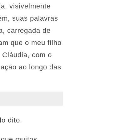
a, visivelmente
ém, suas palavras
a, carregada de
am que o meu filho
 Cláudia, com o
ração ao longo das
o dito.
e que muitos