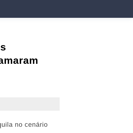
os
Chamaram
uila no cenário