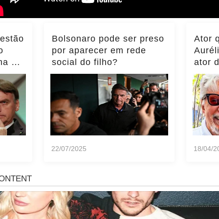
 estão
Bolsonaro pode ser preso
Ator 
o
por aparecer em rede
Aurél
ma do
social do filho?
ator 
ência
momen
notíci
22/07/2025
18/04/2