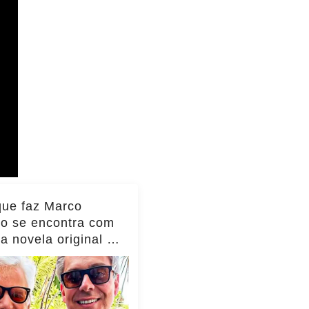
que faz Marco
io se encontra com
da novela original e
to viraliza,
as!... ver mais