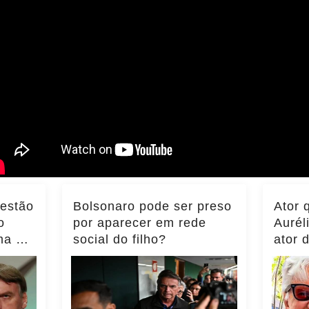
 estão
Bolsonaro pode ser preso
Ator 
o
por aparecer em rede
Aurél
ma do
social do filho?
ator 
ência
momen
notíci