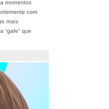
r a momentos
centemente com
as mais
a “gafe” que