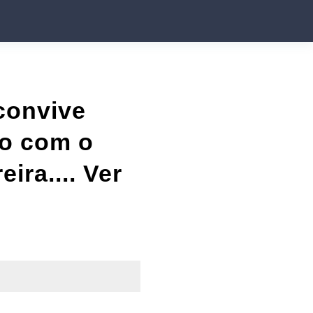
convive
to com o
ira.... Ver