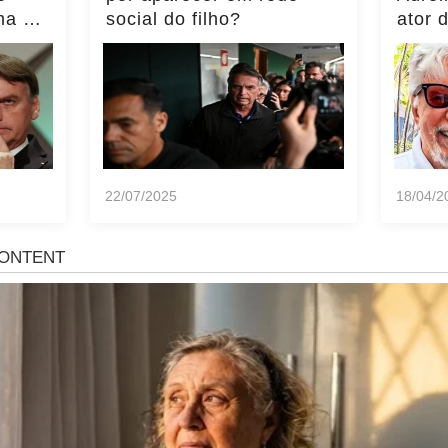
ma do
social do filho?
ator 
ência
momen
notíci
22/07/2025
18/04/2