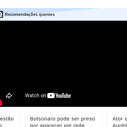
Recomendações quentes
 estão
Bolsonaro pode ser preso
Ator 
o
por aparecer em rede
Aurél