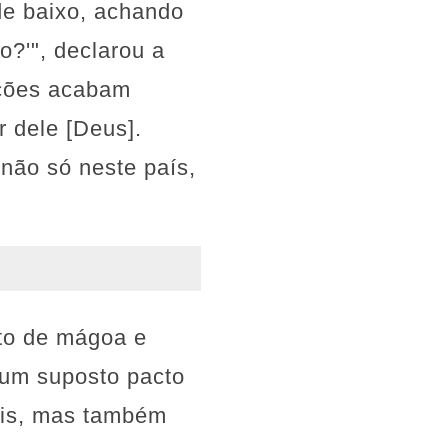
 de baixo, achando
o?'", declarou a
ações acabam
r dele [Deus].
, não só neste país,
to de mágoa e
 um suposto pacto
ais, mas também