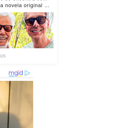
da novela original e
to viraliza,
as!... ver mais
025