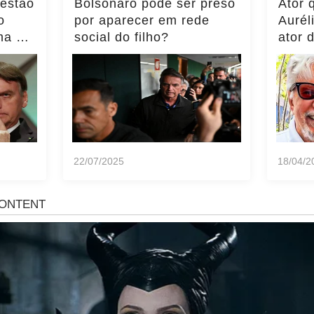
 estão
Bolsonaro pode ser preso
Ator 
o
por aparecer em rede
Aurél
ma do
social do filho?
ator 
ência
momen
notíci
22/07/2025
18/04/2