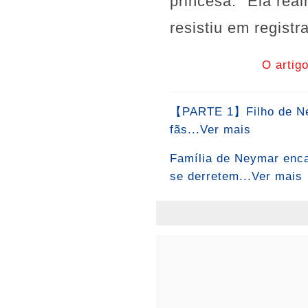
princesa. "Ela rea
resistiu em regist
O artig
【PARTE 1】Filho de Neym
fãs...Ver mais
Família de Neymar encan
se derretem...Ver mais