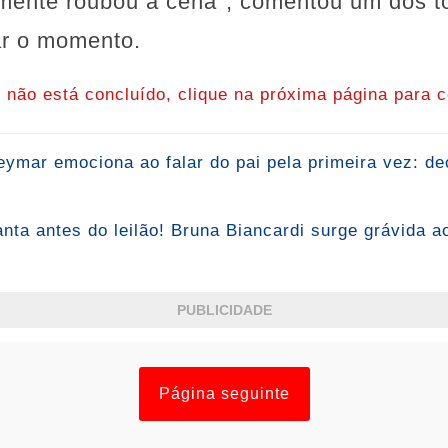
lmente roubou a cena", comentou um dos t
rar o momento.
o não está concluído, clique na próxima página para c
ar emociona ao falar do pai pela primeira vez: de
ta antes do leilão! Bruna Biancardi surge grávida ao
PUBLICIDADE
Página seguinte