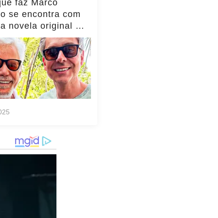
que faz Marco
io se encontra com
da novela original e
to viraliza,
as!... ver mais
025