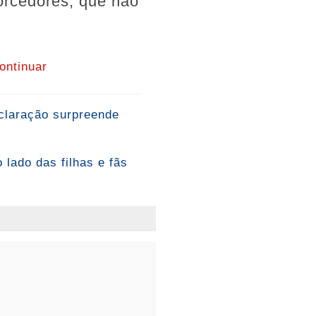
orcedores, que não
ontinuar
claração surpreende
 lado das filhas e fãs