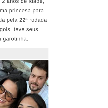
 2 anos de idade,
uma princesa para
ida pela 22ª rodada
ols, teve seus
a garotinha.