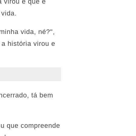
a virou e que é
 vida.
minha vida, né?",
a história virou e
ncerrado, tá bem
mou que compreende