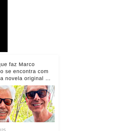
que faz Marco
io se encontra com
da novela original e
to viraliza,
as!... ver mais
025