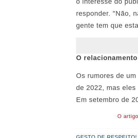
o interesse do púb
responder. "Não, n
gente tem que esta
O relacionamento
Os rumores de um 
de 2022, mas eles
Em setembro de 20
O artig
GESTO DE RESPEITO! A