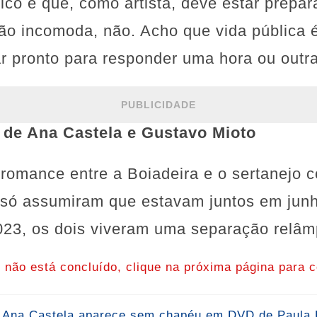
lico e que, como artista, deve estar prepa
ão incomoda, não. Acho que vida pública é
r pronto para responder uma hora ou outra
PUBLICIDADE
 de Ana Castela e Gustavo Mioto
romance entre a Boiadeira e o sertanejo 
 só assumiram que estavam juntos em junh
23, os dois viveram uma separação relâm
o não está concluído, clique na próxima página para c
na Castela aparece sem chapéu em DVD de Paula F