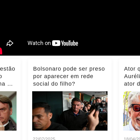
 estão
Bolsonaro pode ser preso
Ator 
o
por aparecer em rede
Aurél
ma do
social do filho?
ator 
ência
momen
notíci
22/07/2025
18/04/2