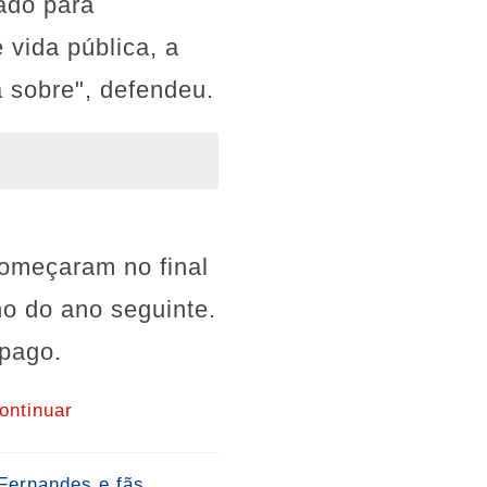
rado para
 vida pública, a
 sobre", defendeu.
começaram no final
o do ano seguinte.
pago.
ontinuar
ernandes e fãs