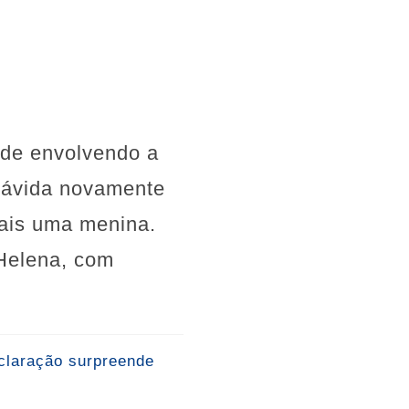
ade envolvendo a
grávida novamente
mais uma menina.
Helena, com
claração surpreende