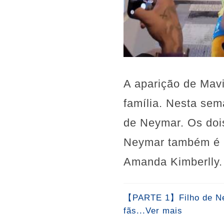
A aparição de Mav
família. Nesta se
de Neymar. Os dois
Neymar também é p
Amanda Kimberlly.
【PARTE 1】Filho de Neym
fãs...Ver mais