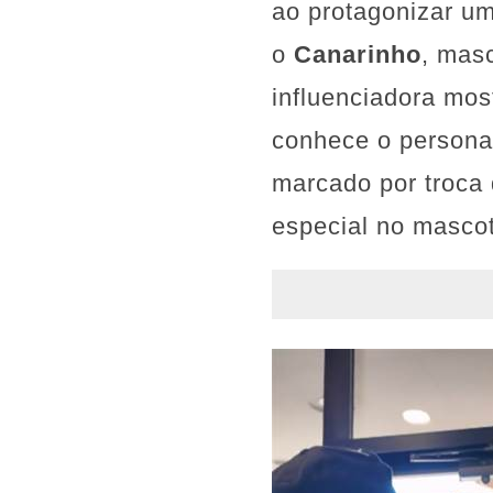
ao protagonizar u
o
Canarinho
, masc
influenciadora mo
conhece o personag
marcado por troca
especial no masco