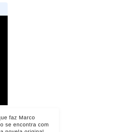
que faz Marco
io se encontra com
da novela original e