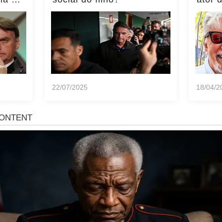
ência
momen
notíci
22/07/2025
18/04/2