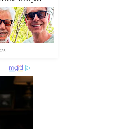
to viraliza,
as!... ver mais
025