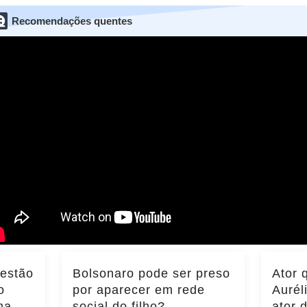
Recomendações quentes
 estão
Bolsonaro pode ser preso
Ator 
o
por aparecer em rede
Aurél
ma do
social do filho?
ator 