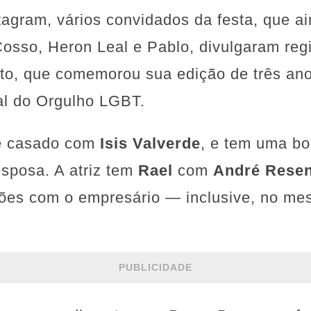
tagram, vários convidados da festa, que a
sso, Heron Leal e Pablo, divulgaram regi
nto, que comemorou sua edição de três a
al do Orgulho LGBT.
é casado com
Isis Valverde
, e tem uma bo
sposa. A atriz tem
Rael
com
André Rese
ões com o empresário — inclusive, no me
PUBLICIDADE