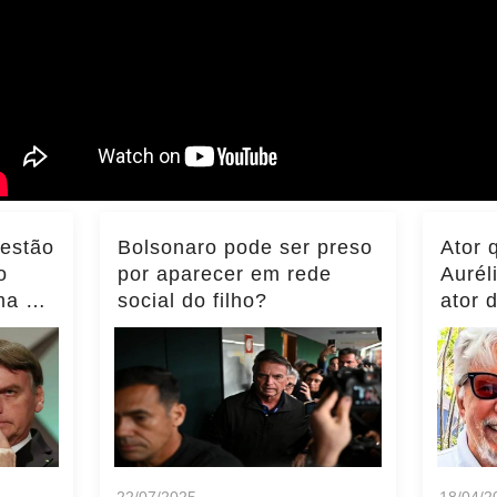
 estão
Bolsonaro pode ser preso
Ator 
o
por aparecer em rede
Aurél
ma do
social do filho?
ator 
ência
momen
notíci