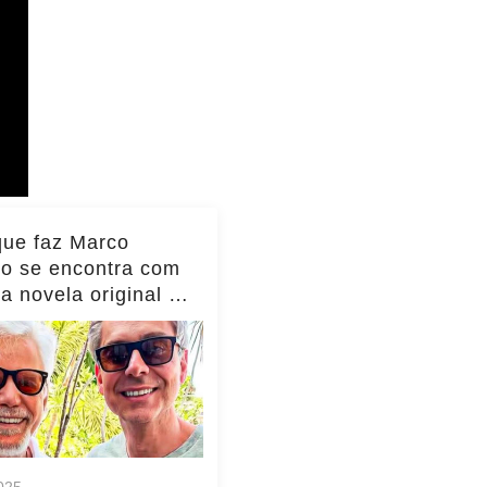
que faz Marco
io se encontra com
da novela original e
to viraliza,
as!... ver mais