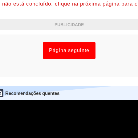
o não está concluído, clique na próxima página para c
PUBLICIDADE
Página seguinte
Recomendações quentes