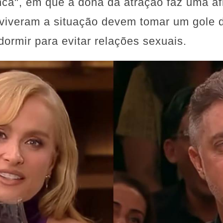
ca", em que a dona da atração faz uma af
viveram a situação devem tomar um gole d
 dormir para evitar relações sexuais.