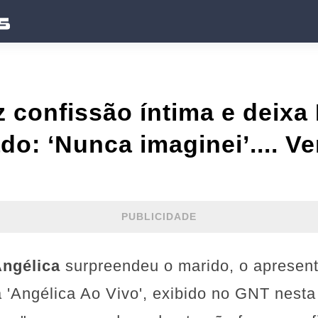
z confissão íntima e deixa
o: ‘Nunca imaginei’.... Ve
PUBLICIDADE
ngélica
surpreendeu o marido, o apresen
'Angélica Ao Vivo', exibido no GNT nesta q