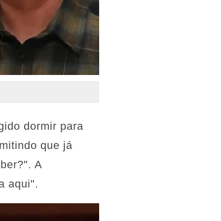
gido dormir para
mitindo que já
eber?". A
a aqui".