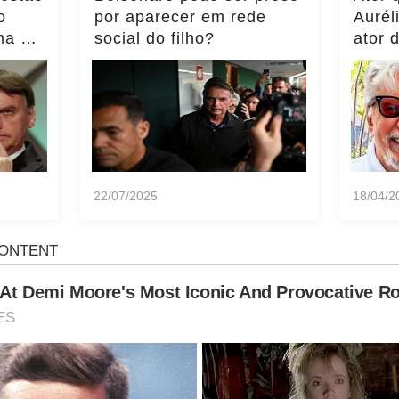
o
por aparecer em rede
Aurél
ma do
social do filho?
ator 
ência
momen
notíci
22/07/2025
18/04/2