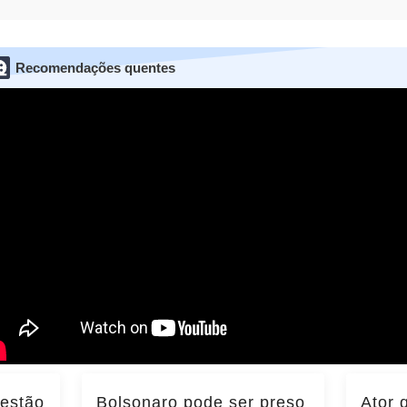
Recomendações quentes
 estão
Bolsonaro pode ser preso
Ator 