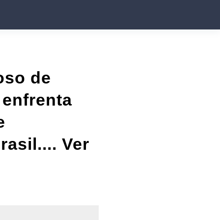
oso de
 enfrenta
e
sil.... Ver