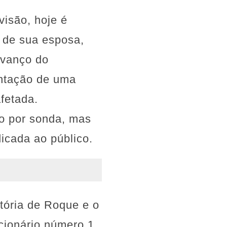
visão, hoje é
 de sua esposa,
avanço do
antação de uma
fetada.
ão por sonda, mas
icada ao público.
tória de Roque e o
cionário número 1