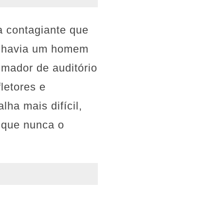
a contagiante que
", havia um homem
imador de auditório
letores e
ha mais difícil,
s que nunca o