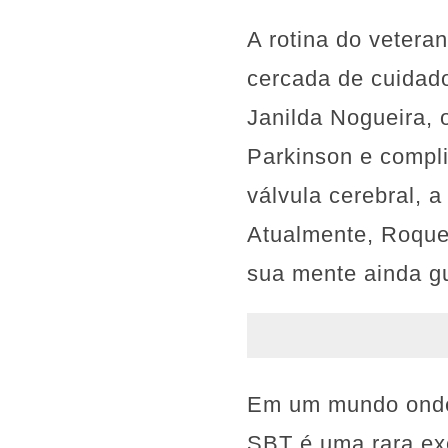
A rotina do vetera
cercada de cuidado
Janilda Nogueira,
Parkinson e compl
válvula cerebral, 
Atualmente, Roque
sua mente ainda gu
Em um mundo onde 
SBT é uma rara ex