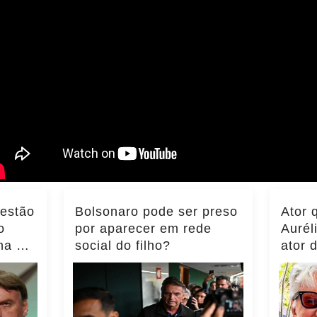
 estão
Bolsonaro pode ser preso
Ator 
o
por aparecer em rede
Aurél
ma do
social do filho?
ator 
ência
momen
notíci