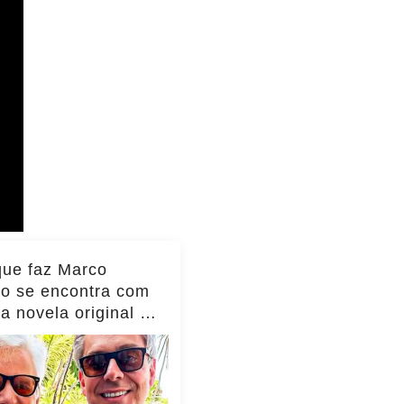
que faz Marco
io se encontra com
da novela original e
to viraliza,
as!... ver mais