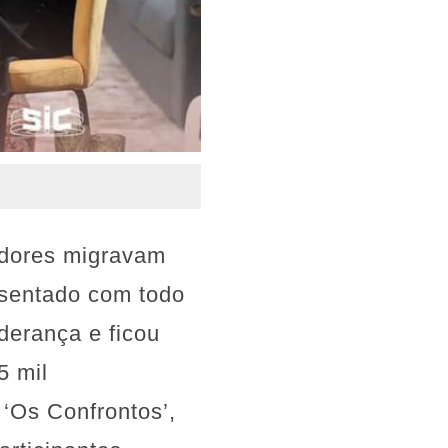
adores migravam
esentado com todo
iderança e ficou
5 mil
 ‘Os Confrontos’,