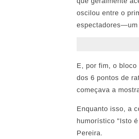
que geralmente ace
oscilou entre o pr
espectadores—um r
E, por fim, o blo
dos 6 pontos de ra
começava a mostrar
Enquanto isso, a 
humorístico "Isto 
Pereira.