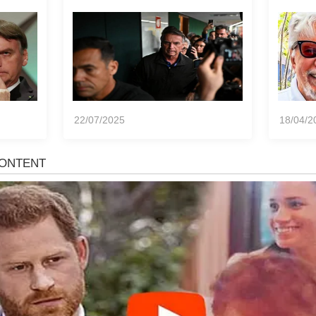
ência
momen
notíci
22/07/2025
18/04/2