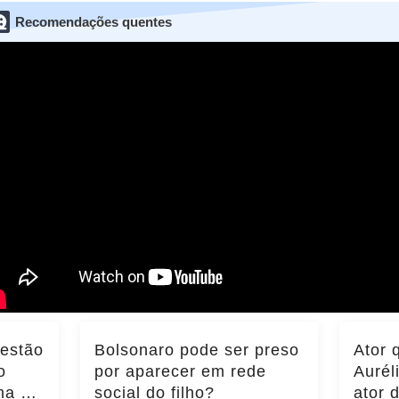
Recomendações quentes
 estão
Bolsonaro pode ser preso
Ator 
o
por aparecer em rede
Aurél
ma do
social do filho?
ator 