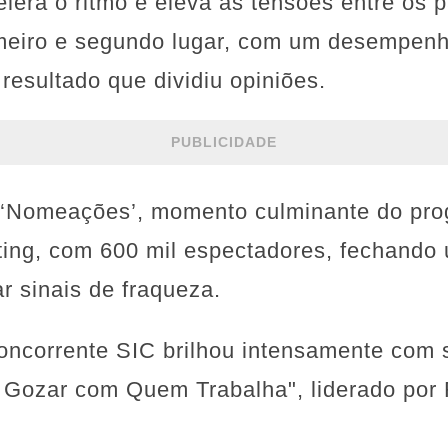
lera o ritmo e eleva as tensões entre os p
imeiro e segundo lugar, com um desempenh
esultado que dividiu opiniões.
PUBLICIDADE
co ‘Nomeações’, momento culminante do pr
ting, com 600 mil espectadores, fechando 
 sinais de fraqueza.
concorrente SIC brilhou intensamente com
é Gozar com Quem Trabalha", liderado por 