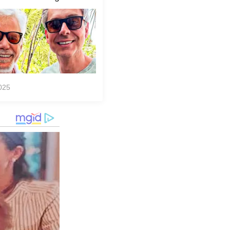
to viraliza,
as!... ver mais
025