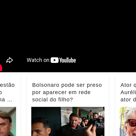
 estão
Bolsonaro pode ser preso
Ator 
o
por aparecer em rede
Aurél
ma do
social do filho?
ator 
ência
momen
notíci