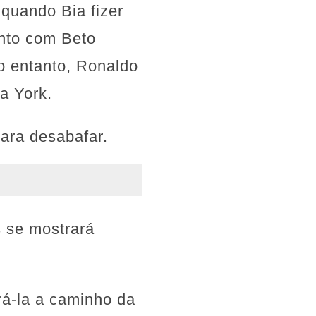
quando Bia fizer
nto com Beto
o entanto, Ronaldo
a York.
para desabafar.
s se mostrará
rá-la a caminho da