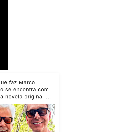
que faz Marco
io se encontra com
da novela original e
to viraliza,
as!... ver mais