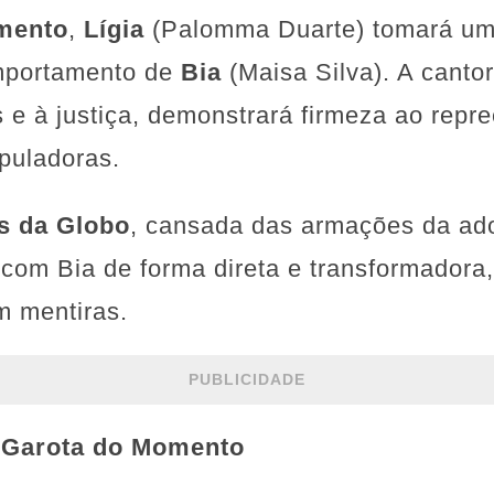
mento
,
Lígia
(Palomma Duarte) tomará uma
omportamento de
Bia
(Maisa Silva). A canto
s e à justiça, demonstrará firmeza ao repr
puladoras.
is da Globo
, cansada das armações da ado
 com Bia de forma direta e transformadora
 mentiras.
PUBLICIDADE
m Garota do Momento