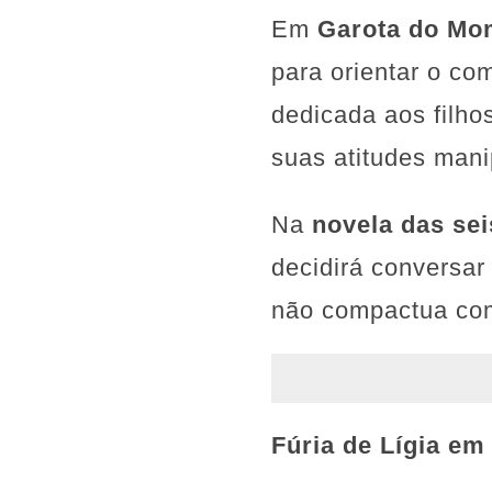
Em
Garota do Mo
para orientar o c
dedicada aos filho
suas atitudes mani
Na
novela das se
decidirá conversar
não compactua com
Fúria de Lígia e